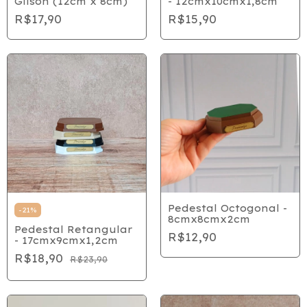
Gilson (12cm x 8cm)
- 12cmx10cmx1,8cm
R$17,90
R$15,90
Pedestal Octogonal -
-
21
%
8cmx8cmx2cm
Pedestal Retangular
R$12,90
- 17cmx9cmx1,2cm
R$18,90
R$23,90