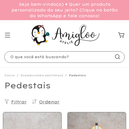
Seja bem-vindo(a) ♥ Quer um produto
personalizado do seu jeito? Clique no botão
do WhatsApp e fale conosco!
Início
/
breadcrumbs.santinhas1
/
Pedestais
Pedestais
Filtrar
Ordenar