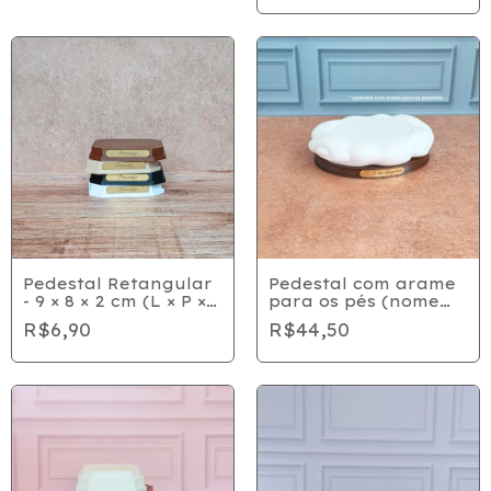
Pedestal Retangular
Pedestal com arame
- 9 × 8 × 2 cm (L × P ×
para os pés (nome
A)
personalizável)
R$6,90
R$44,50