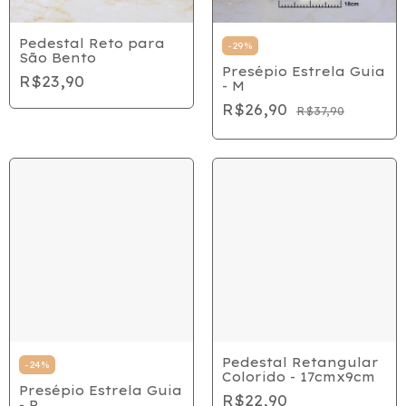
Pedestal Reto para
-
29
%
São Bento
Presépio Estrela Guia
R$23,90
- M
R$26,90
R$37,90
Pedestal Retangular
-
24
%
Colorido - 17cmx9cm
Presépio Estrela Guia
R$22,90
- P