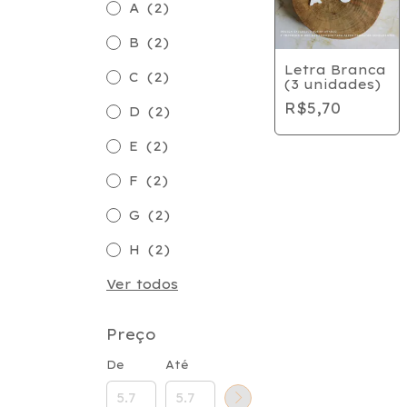
A
(2)
B
(2)
Letra Branca
C
(2)
(3 unidades)
R$5,70
D
(2)
E
(2)
F
(2)
G
(2)
H
(2)
Ver todos
Preço
De
Até