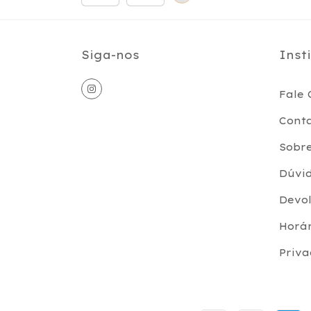
Siga-nos
Inst
Fale 
Cont
Sobre
Dúvi
Devol
Horá
Priv