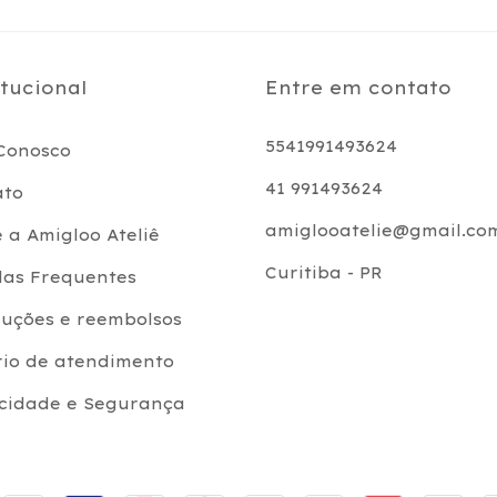
itucional
Entre em contato
5541991493624
Conosco
41 991493624
ato
amiglooatelie@gmail.co
 a Amigloo Ateliê
Curitiba - PR
das Frequentes
uções e reembolsos
rio de atendimento
acidade e Segurança