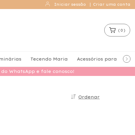
Iniciar sessão
|
Criar uma conta
(
0
)
minárias
Tecendo Maria
Acessórios para Santi
o do WhatsApp e fale conosco!
Ordenar