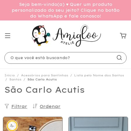
Seja bem-vindo(a) ♥ Quer um produto
personalizado do seu jeito? Clique no botão
do WhatsApp e fale conosco!
Início
/
Acessórios para Santinhas
/
Lista pelo Nome dos Santos
/
Santos
/
São Carlo Acutis
São Carlo Acutis
Filtrar
Ordenar