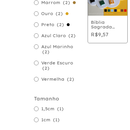
Marrom
(2)
Ouro
(2)
Bíblia
Preto
(2)
Sagrada
Pequena (3
R$9,57
Azul Claro
(2)
unidades)
Azul Marinho
(2)
Verde Escuro
(2)
Vermelha
(2)
Tamanho
1,5cm
(1)
1cm
(1)