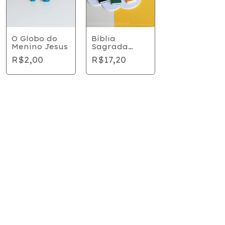
O Globo do
Bíblia
Menino Jesus
Sagrada
Grande (3
R$2,00
R$17,20
unidades)