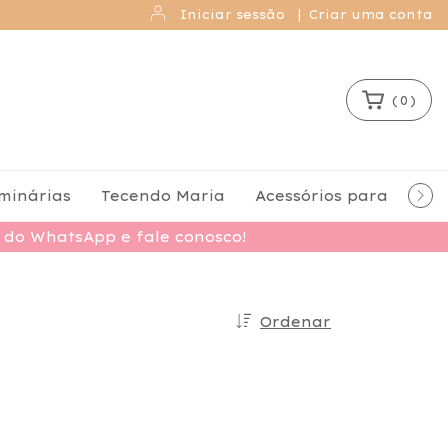
Iniciar sessão
|
Criar uma conta
(
0
)
minárias
Tecendo Maria
Acessórios para Santi
o do WhatsApp e fale conosco!
Ordenar