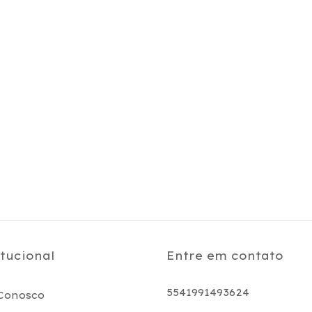
itucional
Entre em contato
5541991493624
Conosco