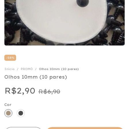
-
58
%
Início
/
PROMÔ
/
Olhos 10mm (10 pares)
Olhos 10mm (10 pares)
R$2,90
R$6,90
Cor